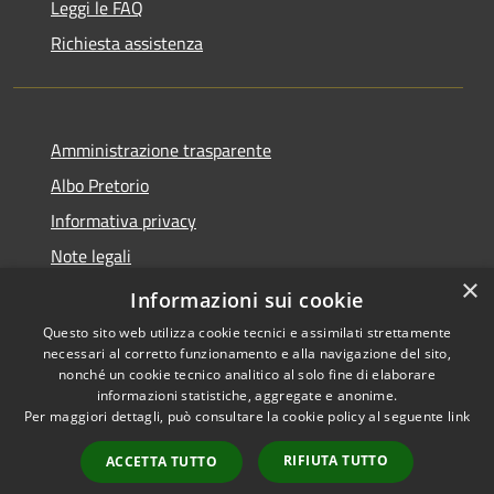
Leggi le FAQ
Richiesta assistenza
Amministrazione trasparente
Albo Pretorio
Informativa privacy
Note legali
×
Dichiarazione di accessibilità
Informazioni sui cookie
Questo sito web utilizza cookie tecnici e assimilati strettamente
necessari al corretto funzionamento e alla navigazione del sito,
nonché un cookie tecnico analitico al solo fine di elaborare
informazioni statistiche, aggregate e anonime.
RSS
Copyright © 2026 • Comune di
Per maggiori dettagli, può consultare la cookie policy al seguente
link
Accessibilità
Guardia Piemontese • Powered
Privacy
Municipium
Accesso
by
•
RIFIUTA TUTTO
ACCETTA TUTTO
Cookie
redazione