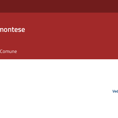
emontese
il Comune
Ved