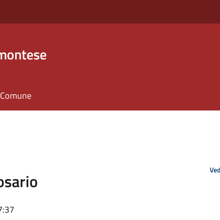
emontese
il Comune
Ved
osario
7:37