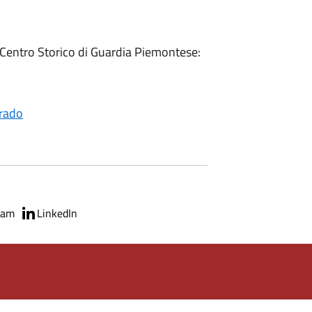
l Centro Storico di Guardia Piemontese:
rado
ram
LinkedIn