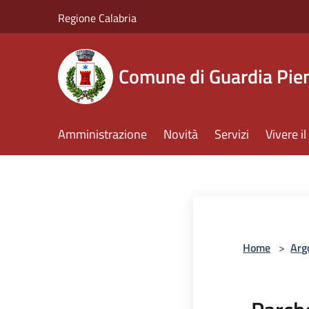
Salta al contenuto principale
Regione Calabria
Comune di Guardia Pi
Amministrazione
Novità
Servizi
Vivere 
Home
>
Arg