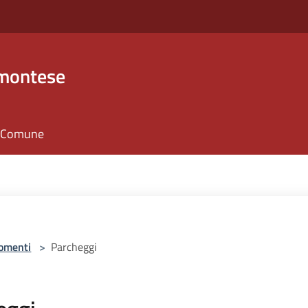
emontese
il Comune
omenti
>
Parcheggi