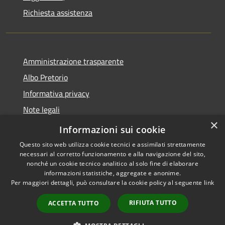
Richiesta assistenza
Amministrazione trasparente
Albo Pretorio
Informativa privacy
Note legali
×
Dichiarazione di accessibilità
Informazioni sui cookie
Questo sito web utilizza cookie tecnici e assimilati strettamente
necessari al corretto funzionamento e alla navigazione del sito,
nonché un cookie tecnico analitico al solo fine di elaborare
informazioni statistiche, aggregate e anonime.
RSS
Copyright © 2026 • Comune di
Per maggiori dettagli, può consultare la cookie policy al seguente
link
Accessibilità
Guardia Piemontese • Powered
Privacy
Municipium
Accesso
by
•
RIFIUTA TUTTO
ACCETTA TUTTO
Cookie
redazione
Mappa del sito